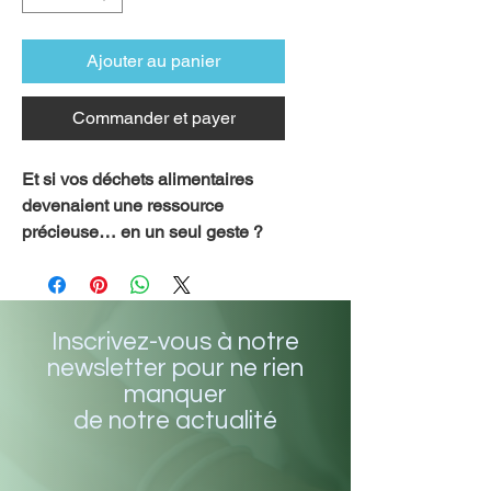
Ajouter au panier
Commander et payer
Et si vos déchets alimentaires
devenaient une ressource
précieuse… en un seul geste ?
AXEL 5, c’est le déshydradeur
domestique nouvelle génération
pensé pour vous simplifier la vie.
Inscrivez-vous à notre
Compact, design, silencieux et
newsletter pour ne rien
surtout 100% sans odeur, il
manquer
transforme vos restes de cuisine
de notre actualité
en compost naturel en quelques
heures seulement – sans effort,